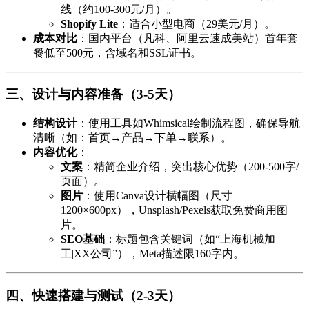
线（约100-300元/月）。
Shopify Lite
：适合小型电商（29美元/月）。
成本对比
：国内平台（凡科、阿里云速成美站）首年套
餐低至500元，含域名和SSL证书。
三、设计与内容准备（3-5天）
结构设计
：使用工具如Whimsical绘制流程图，确保导航
清晰（如：首页→产品→下单→联系）。
内容优化
：
文案
：精简企业介绍，突出核心优势（200-500字/
页面）。
图片
：使用Canva设计横幅图（尺寸
1200×600px），Unsplash/Pexels获取免费商用图
片。
SEO基础
：标题包含关键词（如“上海机械加
工|XX公司”），Meta描述限160字内。
四、快速搭建与测试（2-3天）